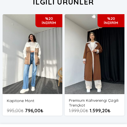
İLGILI ÜRÜNLER
%20
%20
İNDİRİM
İNDİRİM
Premium Kahverengi Çizgili
Kapitone Mont
Trençkot
995,00
₺
796,00
₺
1.999,00
₺
1.599,20
₺