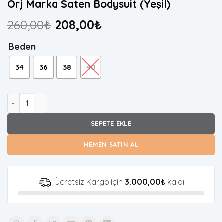
Orj Marka Saten Bodysuit (Yeşil)
260,00
₺
208,00
₺
Beden
34
36
38
40
Orj Marka Saten Bodysuit (Yeşil) adet
SEPETE EKLE
HEMEN SATIN AL
Ücretsiz Kargo için
3.000,00
₺
kaldı