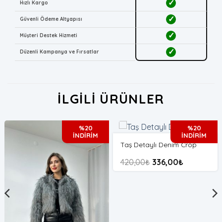
✓
Hızlı Kargo
✓
Güvenli Ödeme Altyapısı
✓
Müşteri Destek Hizmeti
✓
Düzenli Kampanya ve Fırsatlar
İLGILI ÜRÜNLER
%20
%20
İNDİRİM
İNDİRİM
Taş Detaylı Denim Crop
420,00
₺
336,00
₺