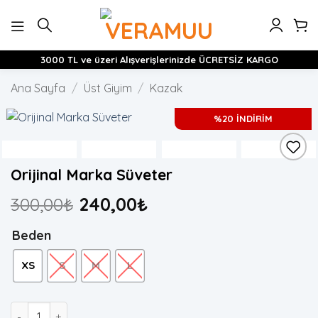
İçeriğe
atla
3000 TL ve üzeri Alışverişlerinizde ÜCRETSİZ KARGO
Ana Sayfa
/
Üst Giyim
/
Kazak
%20 İNDİRİM
Orijinal Marka Süveter
300,00
₺
240,00
₺
Beden
XS
S
M
L
Orijinal Marka Süveter adet