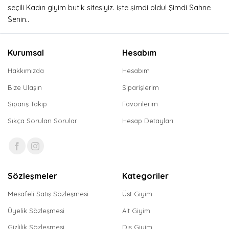
seçili Kadın giyim butik sitesiyiz. işte şimdi oldu! Şimdi Sahne
Senin..
Kurumsal
Hesabım
Hakkımızda
Hesabım
Bize Ulaşın
Siparişlerim
Sipariş Takip
Favorilerim
Sıkça Sorulan Sorular
Hesap Detayları
Sözleşmeler
Kategoriler
Mesafeli Satış Sözleşmesi
Üst Giyim
Üyelik Sözleşmesi
Alt Giyim
Gizlilik Sözleşmesi
Dış Giyim