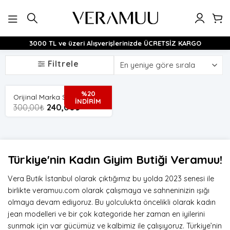
İçeriğe
atla
3000 TL ve üzeri Alışverişlerinizde ÜCRETSİZ KARGO
Filtrele
%20
Orijinal Marka Süveter
İNDİRİM
300,00
₺
240,00
₺
Türkiye'nin Kadın Giyim Butiği Veramuu!
Vera Butik İstanbul olarak çıktığımız bu yolda 2023 senesi ile
birlikte veramuu.com olarak çalışmaya ve sahneninizin ışığı
olmaya devam ediyoruz. Bu yolculukta öncelikli olarak kadın
jean modelleri ve bir çok kategoride her zaman en iyilerini
sunmak için var gücümüz ve kalbimiz ile çalışıyoruz. Türkiye’nin