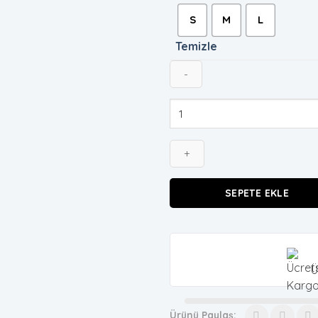
S
M
L
Temizle
Beyaz
Bağlamalı
Crop
adet
SEPETE EKLE
Ü
Ürünü Paylaş: