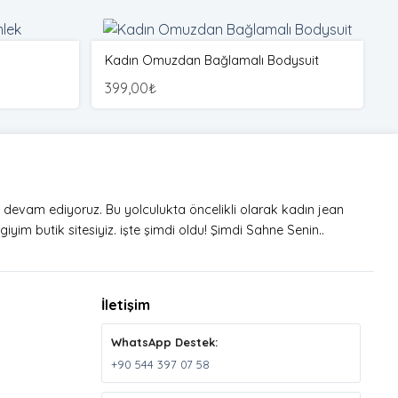
Kadın Omuzdan Bağlamalı Bodysuit
S
399,00
₺
2
a devam ediyoruz. Bu yolculukta öncelikli olarak kadın jean
iyim butik sitesiyiz. işte şimdi oldu! Şimdi Sahne Senin..
İletişim
WhatsApp Destek:
+90 544 397 07 58