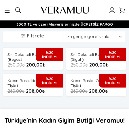
İçeriğe
atla
3000 TL ve üzeri Alışverişlerinizde ÜCRETSİZ KARGO
Filtrele
%20
%20
Sırt Dekolteli Basıc Crop
Sırt Dekolteli Basıc Crop
İNDİRİM
İNDİRİM
(Beyaz)
(Siyah)
250,00
₺
200,00
₺
250,00
₺
200,00
₺
%20
%20
Kadın Baskı Model Crop
Kadın Baskılı Crop Model
İNDİRİM
İNDİRİM
Tişört
Tişört
260,00
₺
208,00
₺
260,00
₺
208,00
₺
Türkiye'nin Kadın Giyim Butiği Veramuu!