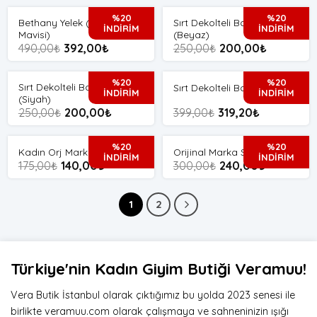
%20
%20
Bethany Yelek (Bebek
Sırt Dekolteli Basıc Crop
İNDİRİM
İNDİRİM
Mavisi)
(Beyaz)
490,00
₺
392,00
₺
250,00
₺
200,00
₺
%20
%20
Sırt Dekolteli Basıc Crop
Sırt Dekolteli Bodysuit
İNDİRİM
İNDİRİM
(Siyah)
399,00
₺
319,20
₺
250,00
₺
200,00
₺
%20
%20
Kadın Orj Marka Crop
Orijinal Marka Süveter
İNDİRİM
İNDİRİM
175,00
₺
140,00
₺
300,00
₺
240,00
₺
1
2
Türkiye'nin Kadın Giyim Butiği Veramuu!
Vera Butik İstanbul olarak çıktığımız bu yolda 2023 senesi ile
birlikte veramuu.com olarak çalışmaya ve sahneninizin ışığı