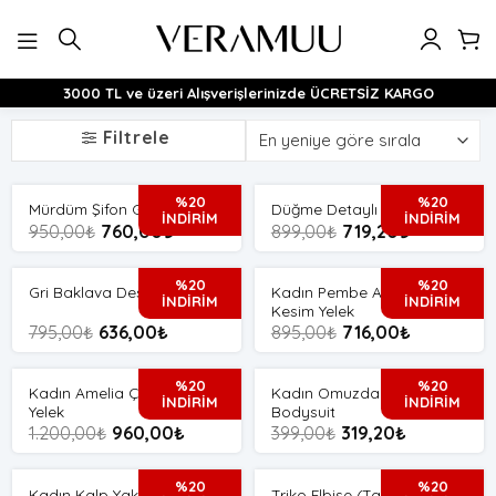
İçeriğe
atla
3000 TL ve üzeri Alışverişlerinizde ÜCRETSİZ KARGO
Filtrele
%20
%20
Mürdüm Şifon Gömlek
Düğme Detaylı Siyah Hırka
İNDİRİM
İNDİRİM
950,00
₺
760,00
₺
899,00
₺
719,20
₺
%20
%20
Kadın Pembe Asimetrik
Gri Baklava Desen Süveter
İNDİRİM
İNDİRİM
Kesim Yelek
795,00
₺
636,00
₺
895,00
₺
716,00
₺
%20
%20
Kadın Amelia Çizgili Uzun
Kadın Omuzdan Bağlamalı
İNDİRİM
İNDİRİM
Yelek
Bodysuit
1.200,00
₺
960,00
₺
399,00
₺
319,20
₺
%20
%20
Kadın Kalp Yaka Bodysuit
Triko Elbise (Taş Rengi)