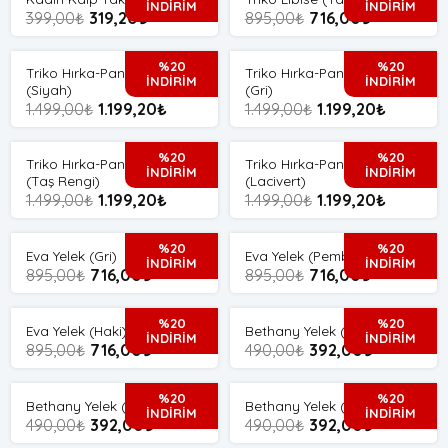
İNDİRİM
İNDİRİM
399,00
₺
319,20
₺
895,00
₺
716,00
₺
%20
%20
Triko Hırka-Pantolon Takım
Triko Hırka-Pantolon Takım
İNDİRİM
İNDİRİM
(Siyah)
(Gri)
1.499,00
₺
1.199,20
₺
1.499,00
₺
1.199,20
₺
%20
%20
Triko Hırka-Pantolon Takım
Triko Hırka-Pantolon Takım
İNDİRİM
İNDİRİM
(Taş Rengi)
(Lacivert)
1.499,00
₺
1.199,20
₺
1.499,00
₺
1.199,20
₺
%20
%20
Eva Yelek (Gri)
Eva Yelek (Pembe)
İNDİRİM
İNDİRİM
895,00
₺
716,00
₺
895,00
₺
716,00
₺
%20
%20
Eva Yelek (Haki)
Bethany Yelek (Füme)
İNDİRİM
İNDİRİM
895,00
₺
716,00
₺
490,00
₺
392,00
₺
%20
%20
Bethany Yelek (Yağ Yeşili)
Bethany Yelek (Haki)
İNDİRİM
İNDİRİM
490,00
₺
392,00
₺
490,00
₺
392,00
₺