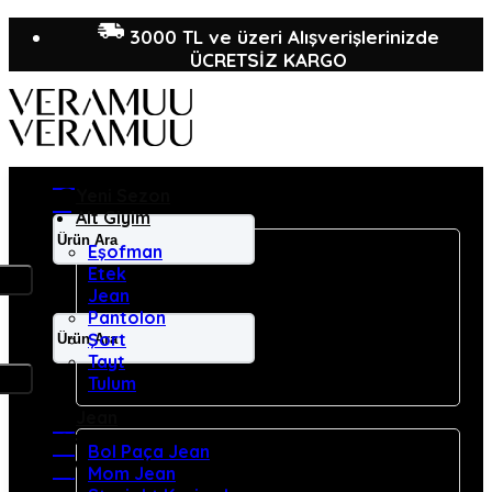
İçeriğe
3000 TL ve üzeri Alışverişlerinizde
atla
ÜCRETSİZ KARGO
Yeni Sezon
Alt Giyim
Ara:
Eşofman
Etek
Jean
Pantolon
Ara:
Şort
Tayt
Tulum
Jean
Bol Paça Jean
Mom Jean