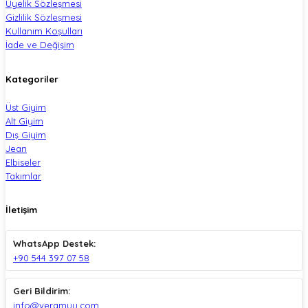
Üyelik Sözleşmesi
Gizlilik Sözleşmesi
Kullanım Koşulları
İade ve Değişim
Kategoriler
Üst Giyim
Alt Giyim
Dış Giyim
Jean
Elbiseler
Takımlar
İletişim
WhatsApp Destek:
+90 544 397 07 58
Geri Bildirim:
info@veramuu.com