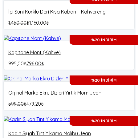
İçi Suni Kürklü Deri Kısa Kaban – Kahverengi
1.450,00
₺
1.160,00
₺
%20 İNDİRİM
Kapitone Mont (Kahve)
995,00
₺
796,00
₺
%20 İNDİRİM
Orjinal Marka Ekru Dizleri Yırtık Mom Jean
599,00
₺
479,20
₺
%20 İNDİRİM
Kadın Siyah Tint Yıkama Malibu Jean