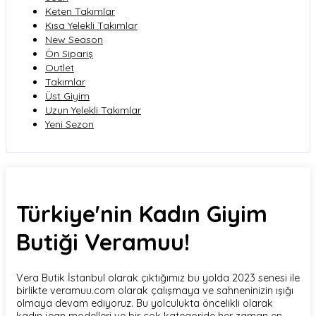
Keten Takımlar
Kısa Yelekli Takımlar
New Season
Ön Sipariş
Outlet
Takımlar
Üst Giyim
Uzun Yelekli Takımlar
Yeni Sezon
Türkiye'nin Kadın Giyim
Butiği Veramuu!
Vera Butik İstanbul olarak çıktığımız bu yolda 2023 senesi ile
birlikte veramuu.com olarak çalışmaya ve sahneninizin ışığı
olmaya devam ediyoruz. Bu yolculukta öncelikli olarak
kadın jean modelleri ve bir çok kategoride her zaman en