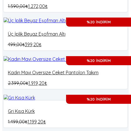
1.590,00
₺
1.272,00
₺
%20 İNDİRİM
Üç İplik Beyaz Eşofman Altı
499,00
₺
399,20
₺
%20 İNDİRİM
Kadın Mavi Oversize Ceket Pantolon Takım
2.399,00
₺
1.919,20
₺
%20 İNDİRİM
Gri Kısa Kürk
1.499,00
₺
1.199,20
₺