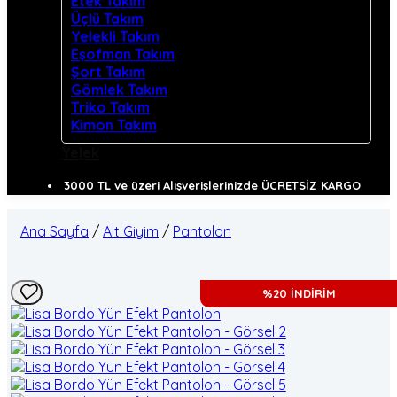
Etek Takım
Üçlü Takım
Yelekli Takım
Eşofman Takım
Şort Takım
Gömlek Takım
Triko Takım
Kimon Takım
Yelek
3000 TL ve üzeri Alışverişlerinizde ÜCRETSİZ KARGO
Ana Sayfa
/
Alt Giyim
/
Pantolon
%20 İNDİRİM