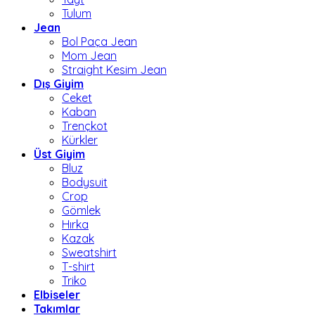
Tulum
Jean
Bol Paça Jean
Mom Jean
Straight Kesim Jean
Dış Giyim
Ceket
Kaban
Trençkot
Kürkler
Üst Giyim
Bluz
Bodysuit
Crop
Gömlek
Hırka
Kazak
Sweatshirt
T-shirt
Triko
Elbiseler
Takımlar