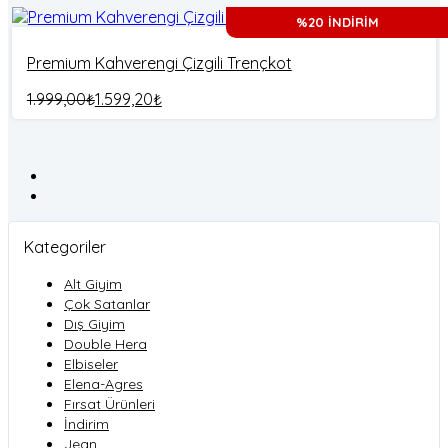
%20 İNDİRİM
Premium Kahverengi Çizgili Trençkot
1.999,00
₺
1.599,20
₺
Kategoriler
Alt Giyim
Çok Satanlar
Dış Giyim
Double Hera
Elbiseler
Elena-Agres
Fırsat Ürünleri
İndirim
Jean