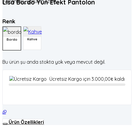
[veramuu_yorum_ozet]
Lisa Bordo Yün Efekt Pantolon
Renk
Kahve
Bordo
Bu ürün şu anda stokta yok veya mevcut değil.
Ücretsiz Kargo için
3.000,00
₺
kaldı
Ürün Özellikleri