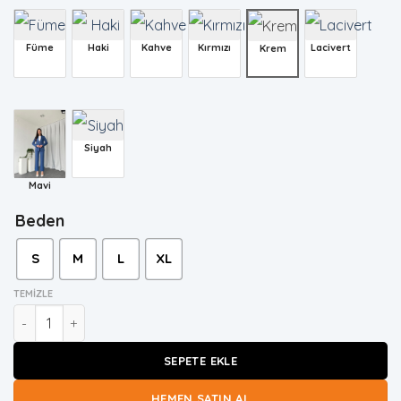
Füme
Haki
Kahve
Kırmızı
Lacivert
Krem
Siyah
Mavi
Beden
S
M
L
XL
TEMIZLE
Kadın Krem Lessi Ceket Pantolon Takım adet
SEPETE EKLE
HEMEN SATIN AL