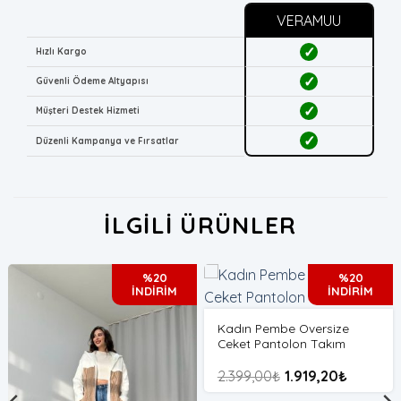
VERAMUU
✓
Hızlı Kargo
✓
Güvenli Ödeme Altyapısı
✓
Müşteri Destek Hizmeti
✓
Düzenli Kampanya ve Fırsatlar
İLGILI ÜRÜNLER
%20
%20
İNDİRİM
İNDİRİM
Kadın Pembe Oversize
Ceket Pantolon Takım
2.399,00
₺
1.919,20
₺