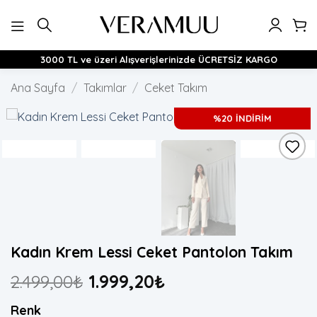
İçeriğe
atla
3000 TL ve üzeri Alışverişlerinizde ÜCRETSİZ KARGO
Ana Sayfa
/
Takımlar
/
Ceket Takım
%20 İNDİRİM
Kadın Krem Lessi Ceket Pantolon Takım
2.499,00
₺
1.999,20
₺
Renk