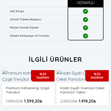
VERAMUU
✓
Hızlı Kargo
✓
Güvenli Ödeme Altyapısı
✓
Müşteri Destek Hizmeti
✓
Düzenli Kampanya ve Fırsatlar
İLGILI ÜRÜNLER
%20
%20
İNDİRİM
İNDİRİM
Premium Kahverengi Çizgili
Kadın Siyah Oversize Ceket
Trençkot
Pantolon Takım
1.999,00
₺
1.599,20
₺
2.399,00
₺
1.919,20
₺