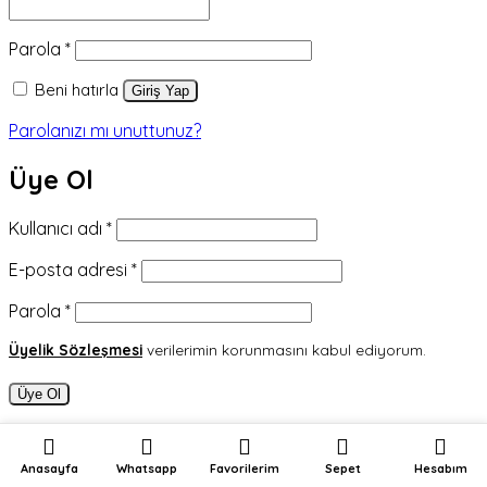
Gerekli
Parola
*
Beni hatırla
Giriş Yap
Parolanızı mı unuttunuz?
Üye Ol
Gerekli
Kullanıcı adı
*
Gerekli
E-posta adresi
*
Gerekli
Parola
*
Üyelik Sözleşmesi
verilerimin korunmasını kabul ediyorum.
Üye Ol
Anasayfa
Whatsapp
Favorilerim
Sepet
Hesabım