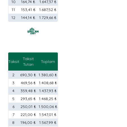
10
164,74 ₺
1.647,37 ₺
11
153,41 ₺
1.687,52 ₺
12
144,14 ₺
1.729,66 ₺
Taksit
Taksit
Toplam
Tutarı
2
690,30 ₺
1.380,60 ₺
3
469,56 ₺
1.408,68 ₺
4
359,48 ₺
1.437,93 ₺
5
293,65 ₺
1.468,25 ₺
6
250,01 ₺
1.500,06 ₺
7
221,00 ₺
1.547,01 ₺
8
196,00 ₺
1.567,99 ₺