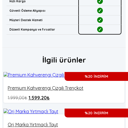
✓
Hızlı Kargo
✓
Güvenli Ödeme Altyapısı
✓
Müşteri Destek Hizmeti
✓
Düzenli Kampanya ve Fırsatlar
İlgili ürünler
%20 İNDİRİM
Premium Kahverengi Çizgili Trençkot
1.999,00
₺
1.599,20
₺
%20 İNDİRİM
Orj Marka Yırtmaçlı Tayt