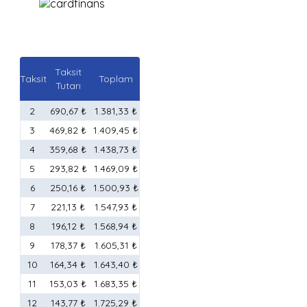
Taksit
Taksit
Toplam
Tutarı
2
690,67 ₺
1.381,33 ₺
3
469,82 ₺
1.409,45 ₺
4
359,68 ₺
1.438,73 ₺
5
293,82 ₺
1.469,09 ₺
6
250,16 ₺
1.500,93 ₺
7
221,13 ₺
1.547,93 ₺
8
196,12 ₺
1.568,94 ₺
9
178,37 ₺
1.605,31 ₺
10
164,34 ₺
1.643,40 ₺
11
153,03 ₺
1.683,35 ₺
12
143,77 ₺
1.725,29 ₺