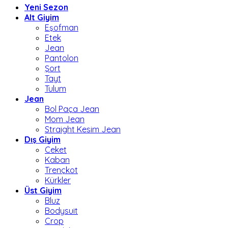
Yeni Sezon
Alt Giyim
Eşofman
Etek
Jean
Pantolon
Şort
Tayt
Tulum
Jean
Bol Paça Jean
Mom Jean
Straight Kesim Jean
Dış Giyim
Ceket
Kaban
Trençkot
Kürkler
Üst Giyim
Bluz
Bodysuit
Crop