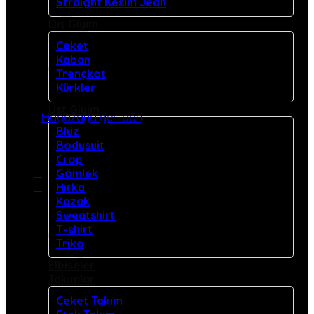
Straight Kesim Jean
Dış Giyim
Ceket
Kaban
Trençkot
Kürkler
Sepetinizde ürün bulunmuyor.
Üst Giyim
Mağazaya geri dön
Bluz
Bodysuit
Crop
Gömlek
Hırka
Sepet
Kazak
Sweatshirt
T-shirt
Triko
Elbiseler
Takımlar
Sepetinizde ürün bulunmuyor.
Ceket Takım