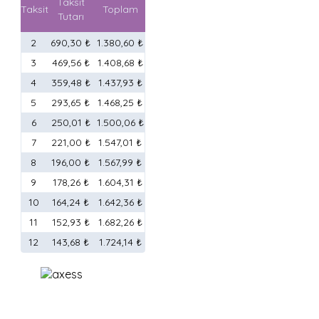
Taksit
Taksit
Toplam
Tutarı
2
690,30 ₺
1.380,60 ₺
3
469,56 ₺
1.408,68 ₺
4
359,48 ₺
1.437,93 ₺
5
293,65 ₺
1.468,25 ₺
6
250,01 ₺
1.500,06 ₺
7
221,00 ₺
1.547,01 ₺
8
196,00 ₺
1.567,99 ₺
9
178,26 ₺
1.604,31 ₺
10
164,24 ₺
1.642,36 ₺
11
152,93 ₺
1.682,26 ₺
12
143,68 ₺
1.724,14 ₺