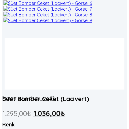
[veramuu_yorum_ozet]
Süet Bomber Ceket (Lacivert)
1.295,00
₺
1.036,00
₺
Renk