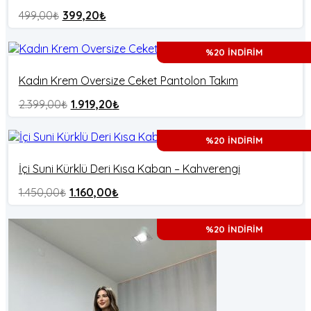
499,00
₺
399,20
₺
%20 İNDİRİM
Kadın Krem Oversize Ceket Pantolon Takım
2.399,00
₺
1.919,20
₺
%20 İNDİRİM
İçi Suni Kürklü Deri Kısa Kaban – Kahverengi
1.450,00
₺
1.160,00
₺
%20 İNDİRİM