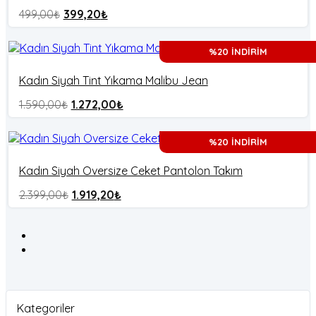
499,00
₺
399,20
₺
%20 İNDİRİM
Kadın Siyah Tint Yıkama Malibu Jean
1.590,00
₺
1.272,00
₺
%20 İNDİRİM
Kadın Siyah Oversize Ceket Pantolon Takım
2.399,00
₺
1.919,20
₺
Kategoriler