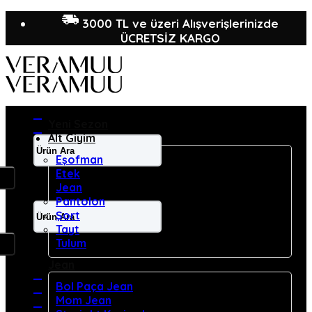
İçeriğe
3000 TL ve üzeri Alışverişlerinizde
atla
ÜCRETSİZ KARGO
Yeni Sezon
Alt Giyim
Ara:
Eşofman
Etek
Jean
Pantolon
Ara:
Şort
Tayt
Tulum
Jean
Bol Paça Jean
Mom Jean