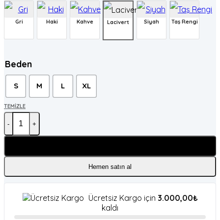
Gri
Haki
Kahve
Siyah
Taş Rengi
Lacivert
Beden
S
M
L
XL
TEMIZLE
Süet Bomber Ceket (Lacivert) adet
Sepete Ekle
Hemen satın al
Ücretsiz Kargo için
3.000,00
₺
kaldı