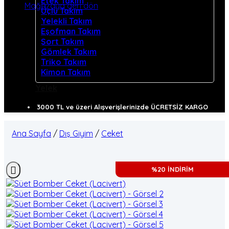
Etek Takım
Mağazaya geri dön
Üçlü Takım
Yelekli Takım
Eşofman Takım
Şort Takım
Gömlek Takım
Triko Takım
Kimon Takım
Yelek
3000 TL ve üzeri Alışverişlerinizde ÜCRETSİZ KARGO
Ana Sayfa
/
Dış Giyim
/
Ceket
%20 İNDİRİM