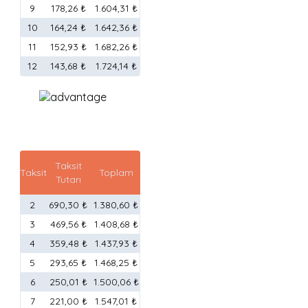
9
178,26 ₺
1.604,31 ₺
10
164,24 ₺
1.642,36 ₺
11
152,93 ₺
1.682,26 ₺
12
143,68 ₺
1.724,14 ₺
Taksit
Taksit
Toplam
Tutarı
2
690,30 ₺
1.380,60 ₺
3
469,56 ₺
1.408,68 ₺
4
359,48 ₺
1.437,93 ₺
5
293,65 ₺
1.468,25 ₺
6
250,01 ₺
1.500,06 ₺
7
221,00 ₺
1.547,01 ₺