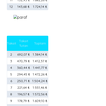
11
152,93 ₺
1.682,26 ₺
12
143,68 ₺
1.724,14 ₺
Taksit
Taksit
Toplam
Tutarı
2
692,07 ₺
1.384,14 ₺
3
470,79 ₺
1.412,37 ₺
4
360,44 ₺
1.441,77 ₺
5
294,45 ₺
1.472,26 ₺
6
250,71 ₺
1.504,24 ₺
7
221,64 ₺
1.551,46 ₺
8
196,57 ₺
1.572,56 ₺
9
178,79 ₺
1.609,10 ₺