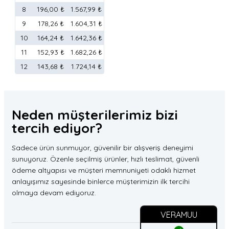
8
196,00 ₺
1.567,99 ₺
9
178,26 ₺
1.604,31 ₺
10
164,24 ₺
1.642,36 ₺
11
152,93 ₺
1.682,26 ₺
12
143,68 ₺
1.724,14 ₺
Neden müşterilerimiz
bizi
tercih
ediyor?
Sadece ürün sunmuyor, güvenilir bir alışveriş deneyimi
sunuyoruz. Özenle seçilmiş ürünler, hızlı teslimat, güvenli
ödeme altyapısı ve müşteri memnuniyeti odaklı hizmet
anlayışımız sayesinde binlerce müşterimizin ilk tercihi
olmaya devam ediyoruz.
VERAMUU