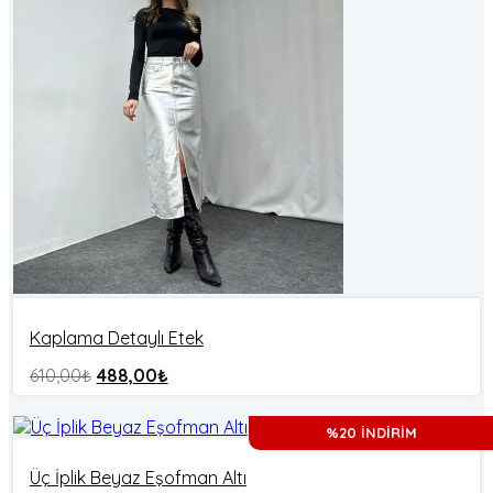
Kaplama Detaylı Etek
610,00
₺
488,00
₺
%20 İNDİRİM
Üç İplik Beyaz Eşofman Altı