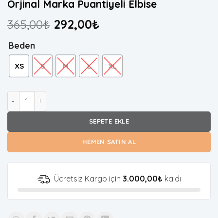
Orjinal Marka Puantiyeli Elbise
365,00
₺
292,00
₺
Beden
XS
S
M
L
XL
Orjinal Marka Puantiyeli Elbise adet
SEPETE EKLE
HEMEN SATIN AL
Ücretsiz Kargo için
3.000,00
₺
kaldı