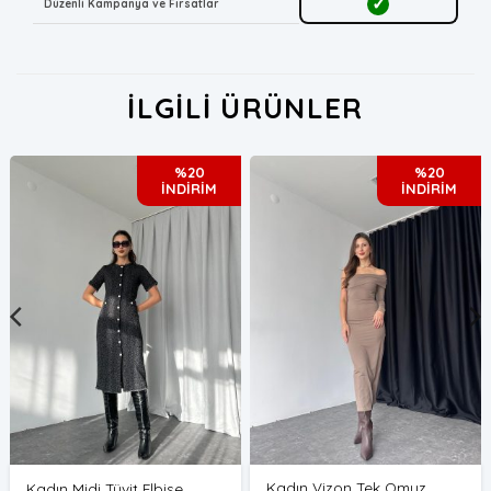
✓
Düzenli Kampanya ve Fırsatlar
İLGILI ÜRÜNLER
%20
%20
İNDİRİM
İNDİRİM
Kadın Vizon Tek Omuz
Kadın Midi Tüvit Elbise