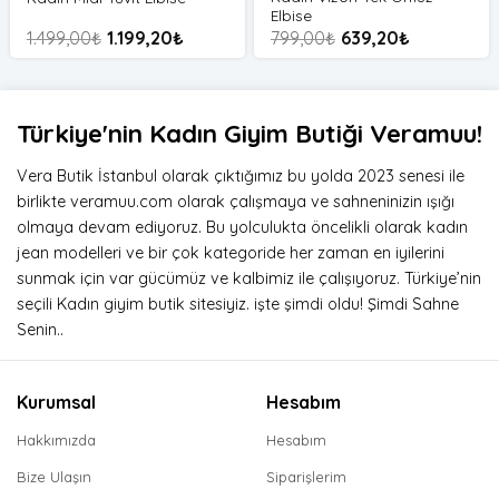
Elbise
1.499,00
₺
1.199,20
₺
799,00
₺
639,20
₺
Türkiye'nin Kadın Giyim Butiği Veramuu!
Vera Butik İstanbul olarak çıktığımız bu yolda 2023 senesi ile
birlikte veramuu.com olarak çalışmaya ve sahneninizin ışığı
olmaya devam ediyoruz. Bu yolculukta öncelikli olarak kadın
jean modelleri ve bir çok kategoride her zaman en iyilerini
sunmak için var gücümüz ve kalbimiz ile çalışıyoruz. Türkiye’nin
seçili Kadın giyim butik sitesiyiz. işte şimdi oldu! Şimdi Sahne
Senin..
Kurumsal
Hesabım
Hakkımızda
Hesabım
Bize Ulaşın
Siparişlerim