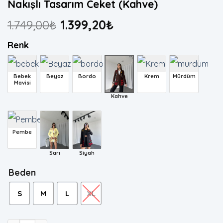
Nakışlı Tasarım Ceket (Kahve)
1.749,00
₺
1.399,20
₺
Renk
Bebek
Beyaz
Bordo
Krem
Mürdüm
Mavisi
Kahve
Pembe
Sarı
Siyah
Beden
S
M
L
XL