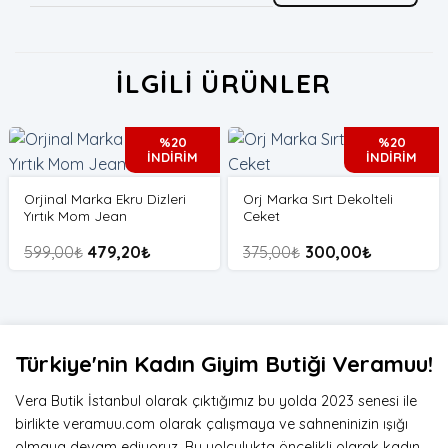
İLGILI ÜRÜNLER
%20
%20
İNDİRİM
İNDİRİM
Orjinal Marka Ekru Dizleri
Orj Marka Sırt Dekolteli
Yırtık Mom Jean
Ceket
599,00
₺
479,20
₺
375,00
₺
300,00
₺
Türkiye'nin Kadın Giyim Butiği Veramuu!
Vera Butik İstanbul olarak çıktığımız bu yolda 2023 senesi ile
birlikte veramuu.com olarak çalışmaya ve sahneninizin ışığı
olmaya devam ediyoruz. Bu yolculukta öncelikli olarak kadın