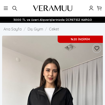
İçeriğe
atla
3000 TL ve üzeri Alışverişlerinizde ÜCRETSİZ KARGO
Ana Sayfa
/
Dış Giyim
/
Ceket
%20 İNDİRİM