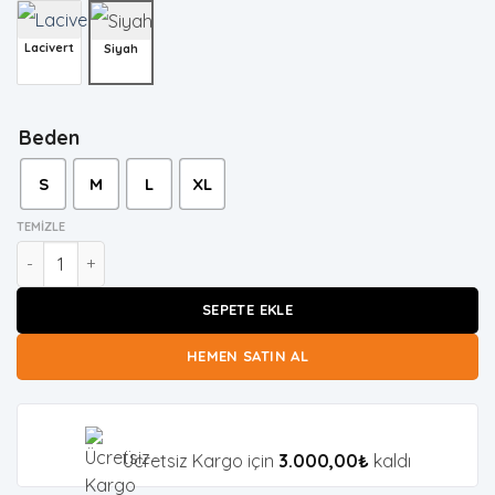
Lacivert
Siyah
Beden
S
M
L
XL
TEMIZLE
Nakışlı Siyah Ceket adet
SEPETE EKLE
HEMEN SATIN AL
Ücretsiz Kargo için
3.000,00
₺
kaldı