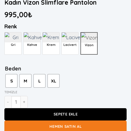
Kadın Vizon Slimflare Pantolon
995,00
₺
Renk
Gri
Kahve
Krem
Lacivert
Vizon
Beden
S
M
L
XL
TEMIZLE
Kadın Vizon Slimflare Pantolon adet
SEPETE EKLE
HEMEN SATIN AL