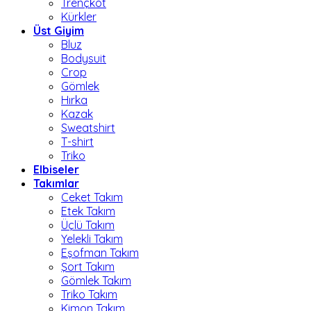
Trençkot
Kürkler
Üst Giyim
Bluz
Bodysuit
Crop
Gömlek
Hırka
Kazak
Sweatshirt
T-shirt
Triko
Elbiseler
Takımlar
Ceket Takım
Etek Takım
Üçlü Takım
Yelekli Takım
Eşofman Takım
Şort Takım
Gömlek Takım
Triko Takım
Kimon Takım