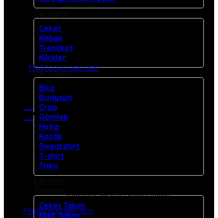
Dış Giyim
Ceket
Kaban
Trençkot
Sepetinizde ürün bulunmuyor.
Kürkler
Mağazaya geri dön
Üst Giyim
Bluz
Bodysuit
Crop
Gömlek
Sepet
Hırka
Kazak
Sweatshirt
T-shirt
Triko
Elbiseler
Takımlar
Sepetinizde ürün bulunmuyor.
Ceket Takım
Mağazaya geri dön
Etek Takım