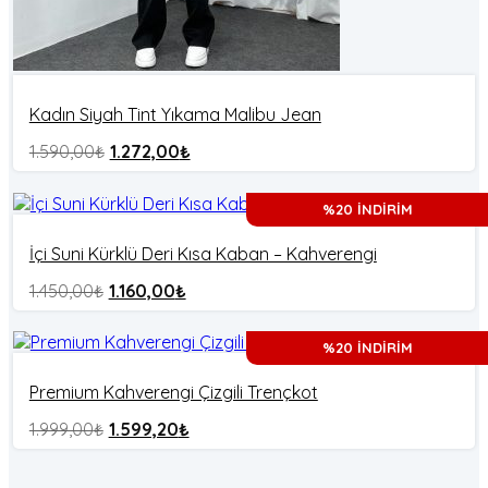
Kadın Siyah Tint Yıkama Malibu Jean
1.590,00
₺
1.272,00
₺
%20 İNDİRİM
İçi Suni Kürklü Deri Kısa Kaban – Kahverengi
1.450,00
₺
1.160,00
₺
%20 İNDİRİM
Premium Kahverengi Çizgili Trençkot
1.999,00
₺
1.599,20
₺