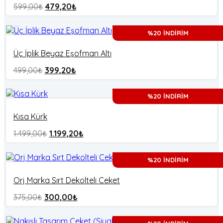
599,00
₺
479,20
₺
%20 İNDİRİM
Üç İplik Beyaz Eşofman Altı
499,00
₺
399,20
₺
%20 İNDİRİM
Kısa Kürk
1.499,00
₺
1.199,20
₺
%20 İNDİRİM
Orj Marka Sırt Dekolteli Ceket
375,00
₺
300,00
₺