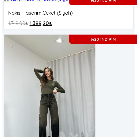
%20 İNDİRİM
Nakışlı Tasarım Ceket (Siyah)
1.749,00
₺
1.399,20
₺
%20 İNDİRİM