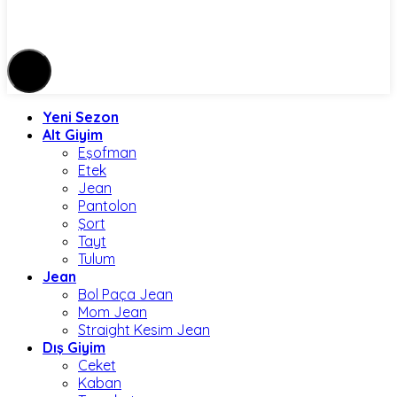
Yeni Sezon
Alt Giyim
Eşofman
Etek
Jean
Pantolon
Şort
Tayt
Tulum
Jean
Bol Paça Jean
Mom Jean
Straight Kesim Jean
Dış Giyim
Ceket
Kaban