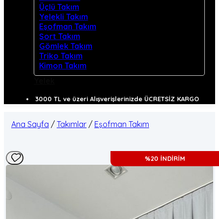
Üçlü Takım
Yelekli Takım
Eşofman Takım
Şort Takım
Gömlek Takım
Triko Takım
Kimon Takım
Yelek
3000 TL ve üzeri Alışverişlerinizde ÜCRETSİZ KARGO
Ana Sayfa
/
Takımlar
/
Eşofman Takım
%20 İNDİRİM