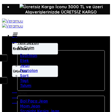
İçeriğe
3000 TL ve üzeri
atla
Alışverişlerinizde ÜCRETSİZ KARGO
Yeni Sezon
Ara:
Alt Giyim
Eşofman
Etek
Jean
Ara:
Pantolon
Şort
Tayt
Tulum
Jean
Bol Paça Jean
Mom Jean
Straight Kesim Jean