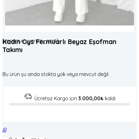
[veramuu_yorum_ozet]
Kadın Oys Fermuarlı Beyaz Eşofman
Takımı
Bu ürün şu anda stokta yok veya mevcut değil.
Ücretsiz Kargo için
3.000,00
₺
kaldı