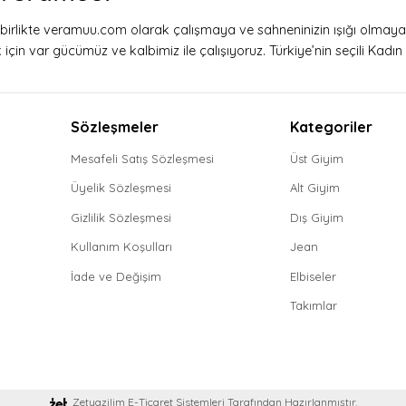
e birlikte veramuu.com olarak çalışmaya ve sahneninizin ışığı olmay
çin var gücümüz ve kalbimiz ile çalışıyoruz. Türkiye’nin seçili Kadın g
Sözleşmeler
Kategoriler
Mesafeli Satış Sözleşmesi
Üst Giyim
Üyelik Sözleşmesi
Alt Giyim
Gizlilik Sözleşmesi
Dış Giyim
Kullanım Koşulları
Jean
İade ve Değişim
Elbiseler
Takımlar
Zetyazilim E-Ticaret Sistemleri Tarafından Hazırlanmıştır.