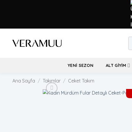
İçeriğe
atla
Ar
YENI SEZON
ALT GIYIM
Ana Sayfa
/
Takımlar
/
Ceket Takım