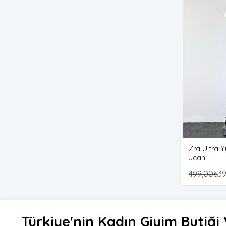
Zra Ultra 
Jean
499,00
₺
39
Türkiye'nin Kadın Giyim Butiğ