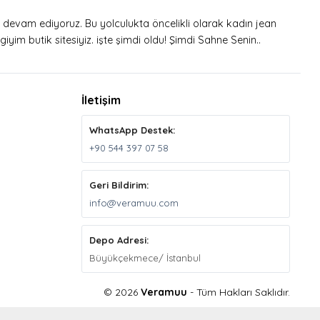
a devam ediyoruz. Bu yolculukta öncelikli olarak kadın jean
iyim butik sitesiyiz. işte şimdi oldu! Şimdi Sahne Senin..
İletişim
WhatsApp Destek:
+90 544 397 07 58
Geri Bildirim:
info@veramuu.com
Depo Adresi:
Büyükçekmece/ İstanbul
© 2026
Veramuu
- Tüm Hakları Saklıdır.