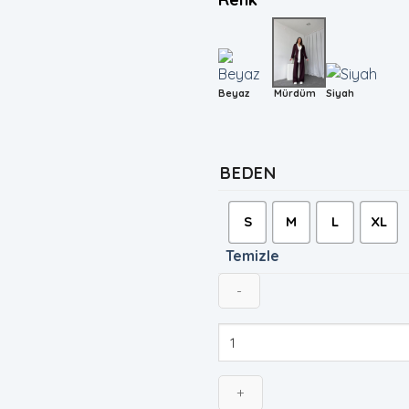
Beyaz
Mürdüm
Siyah
BEDEN
S
M
L
XL
Temizle
Kadın
Mürdüm
Fular
Detaylı