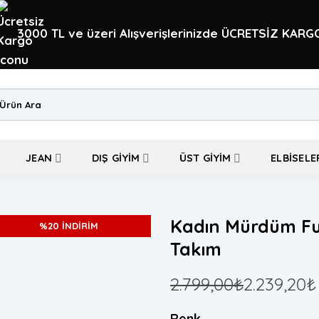
3000 TL ve üzeri Alışverişlerinizde ÜCRETSİZ KARG
a:
JEAN
DIŞ GIYIM
ÜST GIYIM
ELBISELE
Kadın Mürdüm Fu
%20 İNDİRİM
Takım
2.799,00
₺
2.239,20
₺
Renk