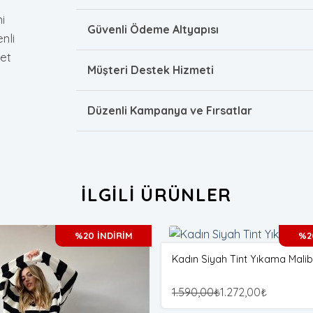
i
Güvenli Ödeme Altyapısı
nli
et
Müşteri Destek Hizmeti
Düzenli Kampanya ve Fırsatlar
İLGILI ÜRÜNLER
%20 İNDİRİM
%2
Kadın Siyah Tint Yıkama Mali
1.590,00
₺
1.272,00
₺