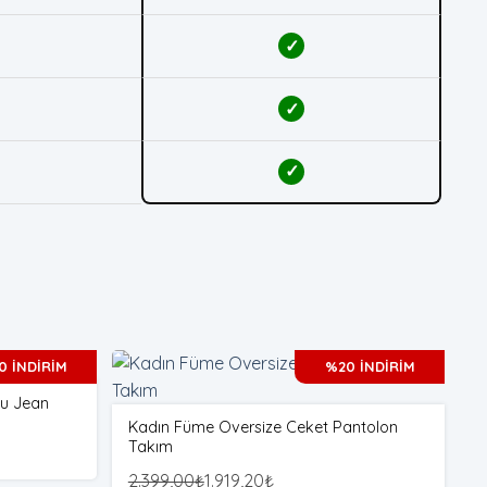
✓
✓
✓
0 İNDİRİM
%20 İNDİRİM
bu Jean
K
Kadın Füme Oversize Ceket Pantolon
Takım
6
2.399,00
₺
1.919,20
₺