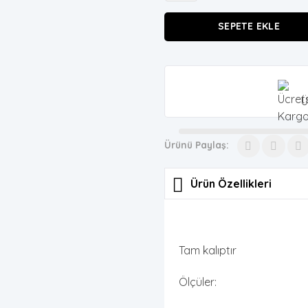
Ceket-
Pantolon
SEPETE EKLE
Takım
adet
Ü
Ürünü Paylaş:
Ürün Özellikleri
Tam kalıptır
Ölçüler: