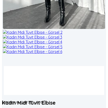
[veramuu_yorum_ozet]
Kadın Midi Tüvit Elbise