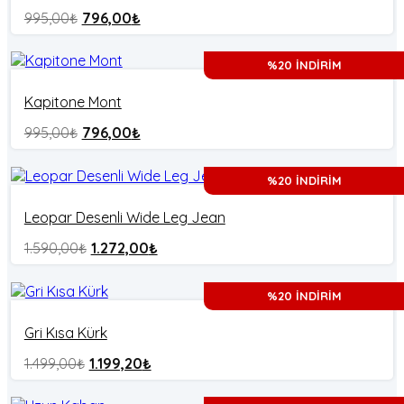
995,00
₺
796,00
₺
%20 İNDİRİM
Kapitone Mont
995,00
₺
796,00
₺
%20 İNDİRİM
Leopar Desenli Wide Leg Jean
1.590,00
₺
1.272,00
₺
%20 İNDİRİM
Gri Kısa Kürk
1.499,00
₺
1.199,20
₺