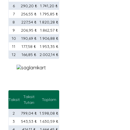
6
290,20 ₺
1.741,20 ₺
7
256,55 ₺
1.795,85 ₺
8
227,54 ₺
1.820,28 ₺
9
206,95 ₺
1.862,57 ₺
10
190,69 ₺
1.906,88 ₺
11
177,58 ₺
1.953,35 ₺
12
166,85 ₺
2.002,14 ₺
Taksit
Taksit
Toplam
Tutarı
2
799,04 ₺
1.598,08 ₺
3
543,53 ₺
1.630,59 ₺
4
416,11 ₺
1.664,45 ₺