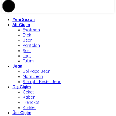
Yeni Sezon
Alt Giyim
Eşofman
Etek
Jean
Pantolon
Şort
Tayt
Tulum
Jean
Bol Paça Jean
Mom Jean
Straight Kesim Jean
Dış Giyim
Ceket
Kaban
Trençkot
Kürkler
Üst Giyim