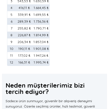
3
543,53 ₺
1.630,59 ₺
4
416,11 ₺
1.664,45 ₺
5
339,91 ₺
1.699,55 ₺
6
289,39 ₺
1.736,36 ₺
7
255,82 ₺
1.790,71 ₺
8
226,87 ₺
1.814,99 ₺
9
206,34 ₺
1.857,04 ₺
10
190,11 ₺
1.901,08 ₺
11
177,02 ₺
1.947,26 ₺
12
166,31 ₺
1.995,74 ₺
Neden müşterilerimiz
bizi
tercih
ediyor?
Sadece ürün sunmuyor, güvenilir bir alışveriş deneyimi
sunuyoruz. Özenle seçilmiş ürünler, hızlı teslimat, güvenli