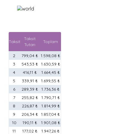
Taksit
Taksit
Toplam
Tutarı
2
799,04 ₺
1.598,08 ₺
3
543,53 ₺
1.630,59 ₺
4
416,11 ₺
1.664,45 ₺
5
339,91 ₺
1.699,55 ₺
6
289,39 ₺
1.736,36 ₺
7
255,82 ₺
1.790,71 ₺
8
226,87 ₺
1.814,99 ₺
9
206,34 ₺
1.857,04 ₺
10
190,11 ₺
1.901,08 ₺
11
177,02 ₺
1.947,26 ₺