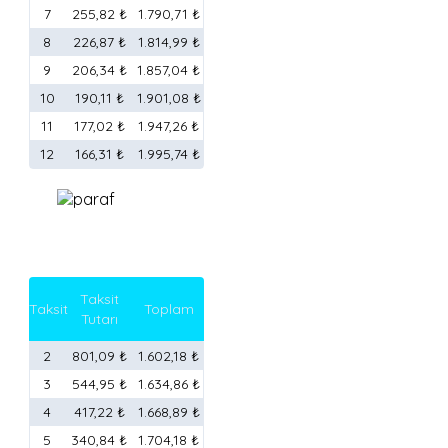
7
255,82 ₺
1.790,71 ₺
8
226,87 ₺
1.814,99 ₺
9
206,34 ₺
1.857,04 ₺
10
190,11 ₺
1.901,08 ₺
11
177,02 ₺
1.947,26 ₺
12
166,31 ₺
1.995,74 ₺
Taksit
Taksit
Toplam
Tutarı
2
801,09 ₺
1.602,18 ₺
3
544,95 ₺
1.634,86 ₺
4
417,22 ₺
1.668,89 ₺
5
340,84 ₺
1.704,18 ₺