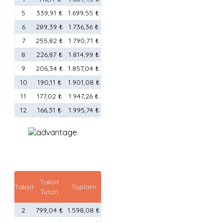
5
339,91 ₺
1.699,55 ₺
6
289,39 ₺
1.736,36 ₺
7
255,82 ₺
1.790,71 ₺
8
226,87 ₺
1.814,99 ₺
9
206,34 ₺
1.857,04 ₺
10
190,11 ₺
1.901,08 ₺
11
177,02 ₺
1.947,26 ₺
12
166,31 ₺
1.995,74 ₺
Taksit
Taksit
Toplam
Tutarı
2
799,04 ₺
1.598,08 ₺