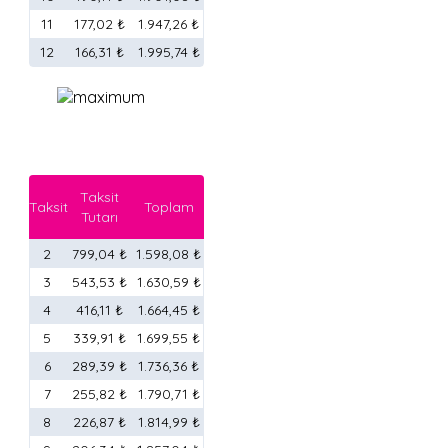
11
177,02 ₺
1.947,26 ₺
12
166,31 ₺
1.995,74 ₺
Taksit
Taksit
Toplam
Tutarı
2
799,04 ₺
1.598,08 ₺
3
543,53 ₺
1.630,59 ₺
4
416,11 ₺
1.664,45 ₺
5
339,91 ₺
1.699,55 ₺
6
289,39 ₺
1.736,36 ₺
7
255,82 ₺
1.790,71 ₺
8
226,87 ₺
1.814,99 ₺