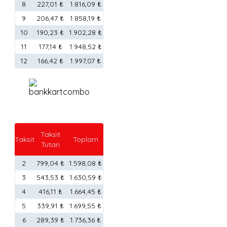
8
227,01 ₺
1.816,09 ₺
9
206,47 ₺
1.858,19 ₺
10
190,23 ₺
1.902,28 ₺
11
177,14 ₺
1.948,52 ₺
12
166,42 ₺
1.997,07 ₺
Taksit
Taksit
Toplam
Tutarı
2
799,04 ₺
1.598,08 ₺
3
543,53 ₺
1.630,59 ₺
4
416,11 ₺
1.664,45 ₺
5
339,91 ₺
1.699,55 ₺
6
289,39 ₺
1.736,36 ₺