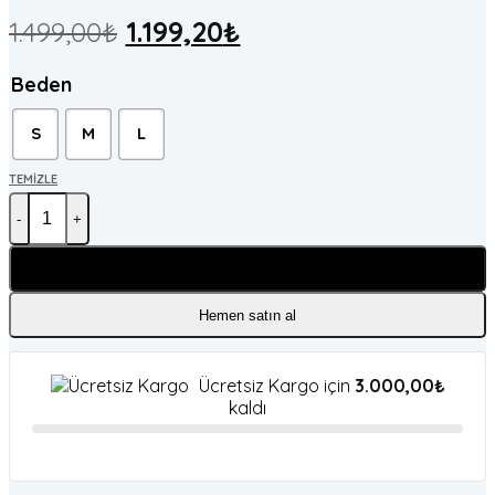
1.499,00
₺
1.199,20
₺
Beden
S
M
L
TEMIZLE
Kadın Midi Tüvit Elbise adet
Sepete Ekle
Hemen satın al
Ücretsiz Kargo için
3.000,00
₺
kaldı