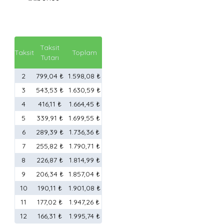
Taksit
Taksit
Toplam
Tutarı
2
799,04 ₺
1.598,08 ₺
3
543,53 ₺
1.630,59 ₺
4
416,11 ₺
1.664,45 ₺
5
339,91 ₺
1.699,55 ₺
6
289,39 ₺
1.736,36 ₺
7
255,82 ₺
1.790,71 ₺
8
226,87 ₺
1.814,99 ₺
9
206,34 ₺
1.857,04 ₺
10
190,11 ₺
1.901,08 ₺
11
177,02 ₺
1.947,26 ₺
12
166,31 ₺
1.995,74 ₺