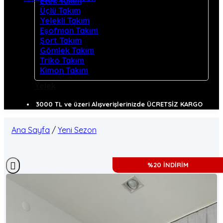
Etek Takım
Üçlü Takım
Yelekli Takım
Eşofman Takım
Şort Takım
Gömlek Takım
Triko Takım
Kimon Takım
Yelek
3000 TL ve üzeri Alışverişlerinizde ÜCRETSİZ KARGO
Ana Sayfa
/
Yeni Sezon
%20 İNDİRİM