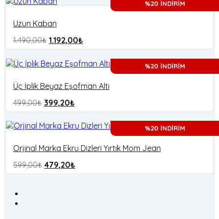
%20 İNDİRİM
Uzun Kaban
1.490,00
₺
1.192,00
₺
%20 İNDİRİM
Üç İplik Beyaz Eşofman Altı
499,00
₺
399,20
₺
%20 İNDİRİM
Orjinal Marka Ekru Dizleri Yırtık Mom Jean
599,00
₺
479,20
₺