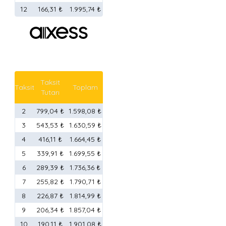
12
166,31 ₺
1.995,74 ₺
Taksit
Taksit
Toplam
Tutarı
2
799,04 ₺
1.598,08 ₺
3
543,53 ₺
1.630,59 ₺
4
416,11 ₺
1.664,45 ₺
5
339,91 ₺
1.699,55 ₺
6
289,39 ₺
1.736,36 ₺
7
255,82 ₺
1.790,71 ₺
8
226,87 ₺
1.814,99 ₺
9
206,34 ₺
1.857,04 ₺
10
190,11 ₺
1.901,08 ₺