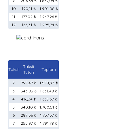
9
206,34 ₺
1.857,04 ₺
10
190,11 ₺
1.901,08 ₺
11
177,02 ₺
1.947,26 ₺
12
166,31 ₺
1.995,74 ₺
Taksit
Taksit
Toplam
Tutarı
2
799,47 ₺
1.598,93 ₺
3
543,83 ₺
1.631,48 ₺
4
416,34 ₺
1.665,37 ₺
5
340,10 ₺
1.700,51 ₺
6
289,56 ₺
1.737,37 ₺
7
255,97 ₺
1.791,78 ₺