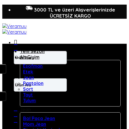
İçeriğe
3000 TL ve üzeri Alışverişlerinizde
atla
ÜCRETSİZ KARGO
Yeni Sezon
Ara:
Alt Giyim
Eşofman
Etek
Jean
Ara:
Pantolon
Şort
Tayt
Tulum
Jean
Bol Paça Jean
Mom Jean