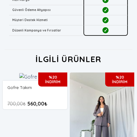
✓
Güvenli Ödeme Altyapısı
✓
Müşteri Destek Hizmeti
✓
Düzenli Kampanya ve Fırsatlar
İLGILI ÜRÜNLER
%20
%20
İNDİRİM
İNDİRİM
Gofre Takım
700,00
₺
560,00
₺