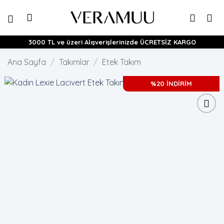
İçeriğe
atla
3000 TL ve üzeri Alışverişlerinizde ÜCRETSİZ KARGO
Ana Sayfa
/
Takımlar
/
Etek Takım
%20 İNDİRİM