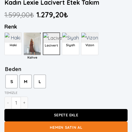
Kadın Lexie Lacivert Etek Takım
1.599,00
₺
1.279,20
₺
Renk
Haki
Siyah
Vizon
Lacivert
Kahve
Beden
S
M
L
TEMIZLE
Kadın Lexie Lacivert Etek Takım adet
SEPETE EKLE
HEMEN SATIN AL