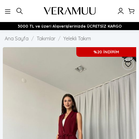
İçeriğe
atla
3000 TL ve üzeri Alışverişlerinizde ÜCRETSİZ KARGO
Ana Sayfa
/
Takımlar
/
Yelekli Takım
%20 İNDİRİM