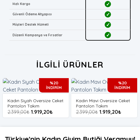
✓
Hızlı Kargo
✓
Güvenli Ödeme Altyapısı
✓
Müşteri Destek Hizmeti
✓
Düzenli Kampanya ve Fırsatlar
İLGILI ÜRÜNLER
%20
%20
İNDİRİM
İNDİRİM
Kadın Siyah Oversize Ceket
Kadın Mavi Oversize Ceket
Pantolon Takım
Pantolon Takım
2.399,00
₺
1.919,20
₺
2.399,00
₺
1.919,20
₺
Türkiye'nin Kadın Giyim Butiği Veramuu!