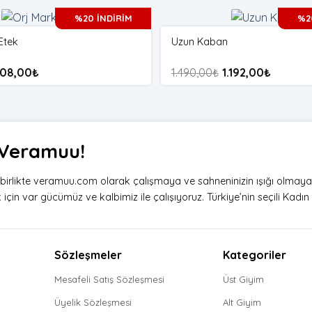
%20 İNDİRİM
%2
Etek
Uzun Kaban
08,00
₺
1.490,00
₺
1.192,00
₺
i Veramuu!
e birlikte veramuu.com olarak çalışmaya ve sahneninizin ışığı olmay
çin var gücümüz ve kalbimiz ile çalışıyoruz. Türkiye’nin seçili Kadın g
Sözleşmeler
Kategoriler
Mesafeli Satış Sözleşmesi
Üst Giyim
Üyelik Sözleşmesi
Alt Giyim