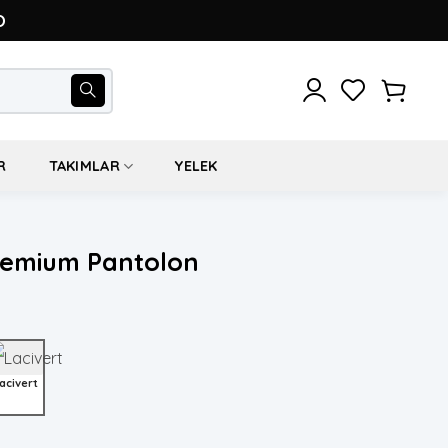
O
R
TAKIMLAR
YELEK
Premium Pantolon
acivert