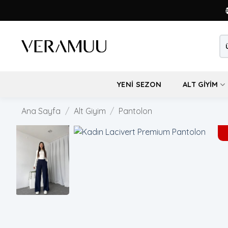
İçeriğe
atla
Ara
YENI SEZON
ALT GIYIM
Ana Sayfa
/
Alt Giyim
/
Pantolon