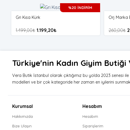
%20 İNDİRİM
Gri Kısa Kürk
Orj Marka 
1.499,00
₺
1.199,20
₺
260,00
₺
2
Türkiye'nin Kadın Giyim Butiğ
Vera Butik İstanbul olarak çıktığımız bu yolda 2023 senesi il
modelleri ve bir çok kategoride her zaman en iyilerini sunmak i
Kurumsal
Hesabım
Hakkımızda
Hesabım
Bize Ulaşın
Siparişlerim