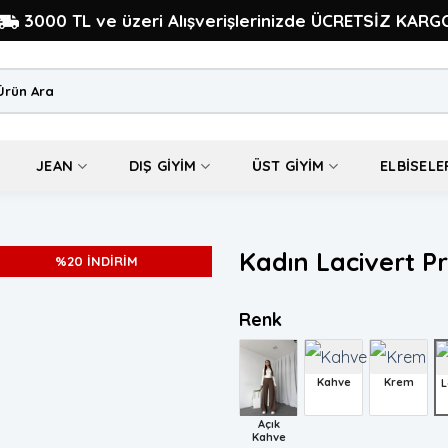
3000 TL ve üzeri Alışverişlerinizde ÜCRETSİZ KARG
:
JEAN
DIŞ GIYIM
ÜST GIYIM
ELBISELE
Kadın Lacivert 
%20 İNDİRİM
Renk
Kahve
Krem
L
Açık
Kahve