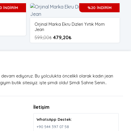
0 İNDİRİM
%20 İNDİRİM
Orjinal Marka Ekru Dizleri Yırtık Mom
O
Jean
G
599,00
₺
479,20
₺
6
a devam ediyoruz. Bu yolculukta öncelikli olarak kadın jean
iyim butik sitesiyiz. işte şimdi oldu! Şimdi Sahne Senin..
İletişim
WhatsApp Destek:
+90 544 397 07 58