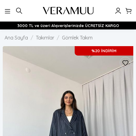
İçeriğe
atla
3000 TL ve üzeri Alışverişlerinizde ÜCRETSİZ KARGO
Ana Sayfa
/
Takımlar
/
Gömlek Takım
%20 İNDİRİM