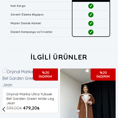
✓
Hızlı Kargo
✓
Güvenli Ödeme Altyapısı
✓
Müşteri Destek Hizmeti
✓
Düzenli Kampanya ve Fırsatlar
İLGILI ÜRÜNLER
%20
%20
İNDİRİM
İNDİRİM
Orijinal Marka Ultra Yüksek
Bel Garden Green Wide Leg
Jean
599,00
₺
479,20
₺