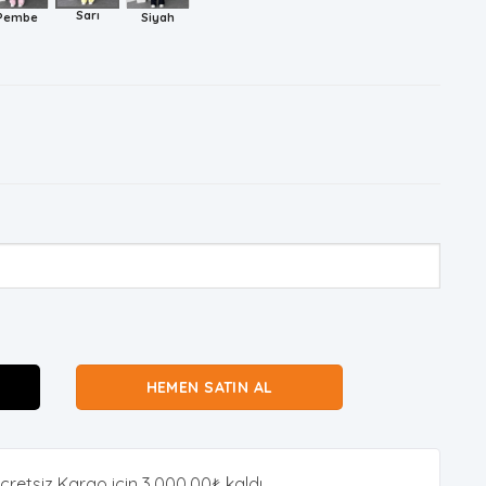
Sarı
Pembe
Siyah
HEMEN SATIN AL
cretsiz Kargo için
3.000,00
₺
kaldı