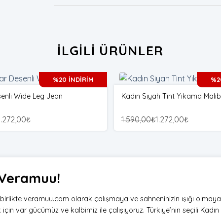
İLGILI ÜRÜNLER
%20 İNDİRİM
%2
enli Wide Leg Jean
Kadın Siyah Tint Yıkama Mali
1.272,00
₺
1.590,00
₺
1.272,00
₺
i Veramuu!
e birlikte veramuu.com olarak çalışmaya ve sahneninizin ışığı olmay
çin var gücümüz ve kalbimiz ile çalışıyoruz. Türkiye’nin seçili Kadın g