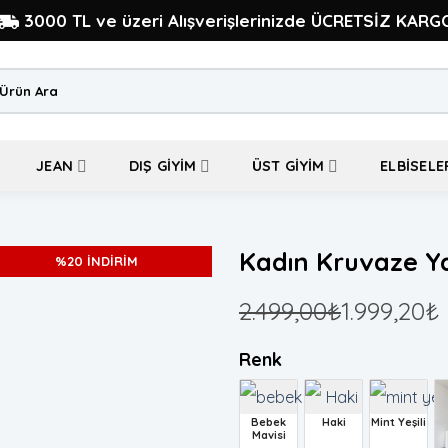
3000 TL ve üzeri Alışverişlerinizde ÜCRETSİZ KARG
a:
JEAN
DIŞ GIYIM
ÜST GIYIM
ELBISELE
Kadın Kruvaze Y
%20 İNDİRİM
2.499,00
₺
1.999,20
₺
Renk
Bebek
Haki
Mint Yeşili
Mavisi