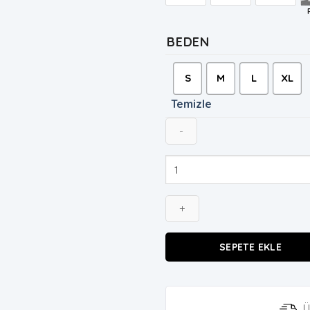
BEDEN
S
M
L
XL
Temizle
Kadın
Kruvaze
Yaka
Sarı
Yelek-
Pantolon
SEPETE EKLE
Takım
adet
Ü