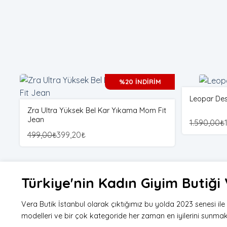
%20 İNDİRİM
Leopar Des
Zra Ultra Yüksek Bel Kar Yıkama Mom Fit
Jean
1.590,00
₺
499,00
₺
399,20
₺
Türkiye'nin Kadın Giyim Butiğ
Vera Butik İstanbul olarak çıktığımız bu yolda 2023 senesi il
modelleri ve bir çok kategoride her zaman en iyilerini sunmak i