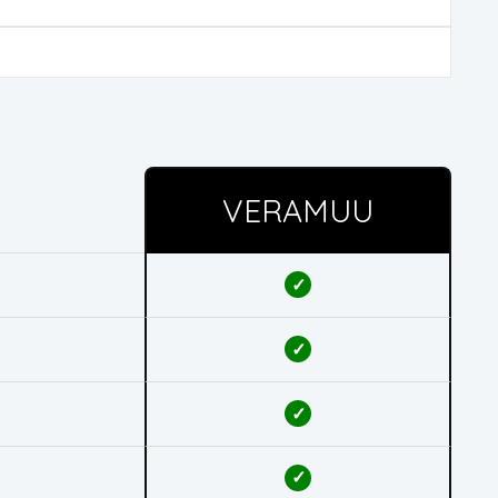
VERAMUU
✓
✓
✓
✓