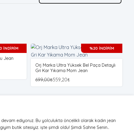
0 İNDİRİM
%20 İNDİRİM
bu Jean
G
Orj Marka Ultra Yüksek Bel Paça Detaylı
Gri Kar Yıkama Mom Jean
1
699,00
₺
559,20
₺
a devam ediyoruz. Bu yolculukta öncelikli olarak kadın jean
iyim butik sitesiyiz. işte şimdi oldu! Şimdi Sahne Senin..