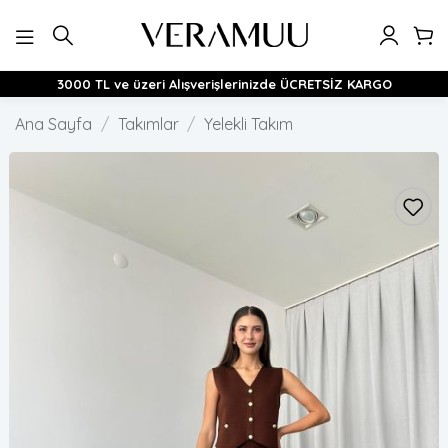
İçeriğe
atla
3000 TL ve üzeri Alışverişlerinizde ÜCRETSİZ KARGO
Ana Sayfa
/
Takımlar
/
Yelekli Takım