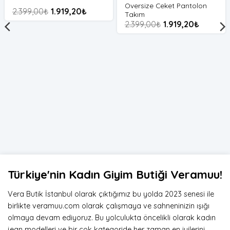
Oversize Ceket Pantolon
2.399,00
₺
1.919,20
₺
Takım
2.399,00
₺
1.919,20
₺
Türkiye'nin Kadın Giyim Butiği Veramuu!
Vera Butik İstanbul olarak çıktığımız bu yolda 2023 senesi ile
birlikte veramuu.com olarak çalışmaya ve sahneninizin ışığı
olmaya devam ediyoruz. Bu yolculukta öncelikli olarak kadın
jean modelleri ve bir çok kategoride her zaman en iyilerini