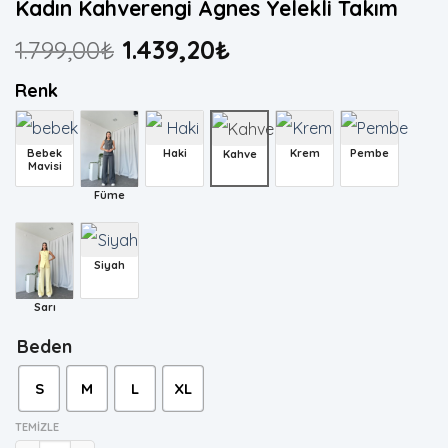
Kadın Kahverengi Agnes Yelekli Takım
1.799,00
₺
1.439,20
₺
Renk
Bebek
Haki
Krem
Pembe
Kahve
Mavisi
Füme
Siyah
Sarı
Beden
S
M
L
XL
TEMIZLE