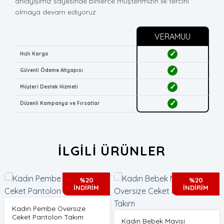
anlayışımız sayesinde binlerce müşterimizin ilk tercihi
olmaya devam ediyoruz.
VERAMUU
✓
Hızlı Kargo
✓
Güvenli Ödeme Altyapısı
✓
Müşteri Destek Hizmeti
✓
Düzenli Kampanya ve Fırsatlar
İLGILI ÜRÜNLER
%20
%20
İNDİRİM
İNDİRİM
Kadın Pembe Oversize
Ceket Pantolon Takım
Kadın Bebek Mavisi