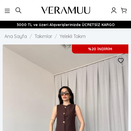
İçeriğe
atla
3000 TL ve üzeri Alışverişlerinizde ÜCRETSİZ KARGO
Ana Sayfa
/
Takımlar
/
Yelekli Takım
%20 İNDİRİM