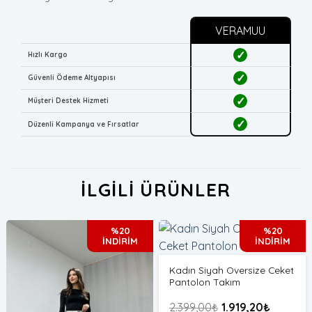
VERAMUU
✓
Hızlı Kargo
✓
Güvenli Ödeme Altyapısı
✓
Müşteri Destek Hizmeti
✓
Düzenli Kampanya ve Fırsatlar
İLGILI ÜRÜNLER
%20
%20
İNDİRİM
İNDİRİM
Kadın Siyah Oversize Ceket
Pantolon Takım
2.399,00
₺
1.919,20
₺