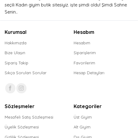
seçili Kadın giyim butik sitesiyiz. işte şimdi oldu! Şimdi Sahne
Senin..
Kurumsal
Hesabım
Hakkımızda
Hesabım
Bize Ulaşın
Siparişlerim
Sipariş Takip
Favorilerim
Sıkça Sorulan Sorular
Hesap Detayları
Sözleşmeler
Kategoriler
Mesafeli Satış Sözleşmesi
Üst Giyim
Üyelik Sözleşmesi
Alt Giyim
Gizlilik Sözleşmesi
Dış Giyim