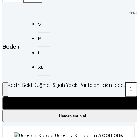
TEMI
S
M
Beden
L
XL
Kadın Gold Düğmeli Siyah Yelek-Pantolon Takım adet
Sepete Ekle
Hemen satın al
Ücretsiz Kargo için
3.000,00
₺