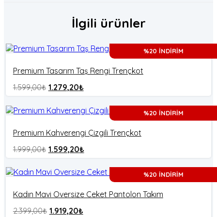
İlgili ürünler
%20 İNDİRİM
Premium Tasarım Taş Rengi Trençkot
1.599,00
₺
1.279,20
₺
%20 İNDİRİM
Premium Kahverengi Çizgili Trençkot
1.999,00
₺
1.599,20
₺
%20 İNDİRİM
Kadın Mavi Oversize Ceket Pantolon Takım
2.399,00
₺
1.919,20
₺