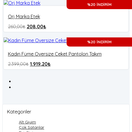
%20 İNDİRİM
Orj Marka Etek
260,00
₺
208,00
₺
%20 İNDİRİM
Kadın Füme Oversize Ceket Pantolon Takım
2.399,00
₺
1.919,20
₺
Kategoriler
Alt Giyim
Çok Satanlar