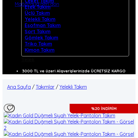
Ceket Takım
Mağazaya geri dön
Etek Takım
Üçlü Takım
Yelekli Takım
Eşofman Takım
Şort Takım
Gömlek Takım
Triko Takım
Kimon Takım
Yelek
3000 TL ve üzeri Alışverişlerinizde ÜCRETSİZ KARGO
Ana Sayfa
/
Takımlar
/
Yelekli Takım
%20 İNDİRİM