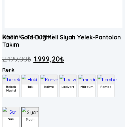
[veramuu_yorum_ozet]
Kadın Gold Düğmeli Siyah Yelek-Pantolon
Takım
2.499,00
₺
1.999,20
₺
Renk
Bebek
Haki
Kahve
Lacivert
Mürdüm
Pembe
Mavisi
Sarı
Siyah