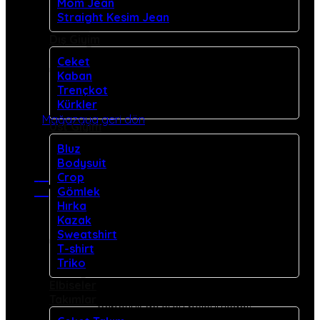
Mom Jean
Straight Kesim Jean
Dış Giyim
Ceket
Kaban
Trençkot
Sepetinizde ürün bulunmuyor.
Kürkler
Mağazaya geri dön
Üst Giyim
Bluz
Bodysuit
Crop
Gömlek
Sepet
Hırka
Kazak
Sweatshirt
T-shirt
Triko
Elbiseler
Takımlar
Sepetinizde ürün bulunmuyor.