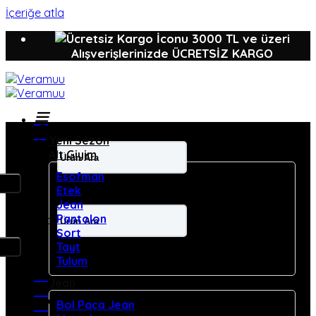
İçeriğe atla
3000 TL ve üzeri
Alışverişlerinizde ÜCRETSİZ KARGO
Yeni Sezon
Alt Giyim
Ara:
Eşofman
Etek
Jean
Pantolon
Ara:
Şort
Tayt
Tulum
Jean
Bol Paça Jean