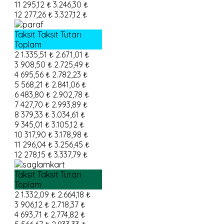
11
295,12 ₺
3.246,30 ₺
12
277,26 ₺
3.327,12 ₺
Taksit
Taksit Tutarı
Toplam
2
1.335,51 ₺
2.671,01 ₺
3
908,50 ₺
2.725,49 ₺
4
695,56 ₺
2.782,23 ₺
5
568,21 ₺
2.841,06 ₺
6
483,80 ₺
2.902,78 ₺
7
427,70 ₺
2.993,89 ₺
8
379,33 ₺
3.034,61 ₺
9
345,01 ₺
3.105,12 ₺
10
317,90 ₺
3.178,98 ₺
11
296,04 ₺
3.256,45 ₺
12
278,15 ₺
3.337,79 ₺
Taksit
Taksit Tutarı
Toplam
2
1.332,09 ₺
2.664,18 ₺
3
906,12 ₺
2.718,37 ₺
4
693,71 ₺
2.774,82 ₺