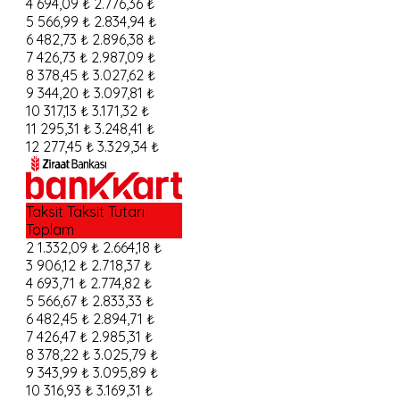
4
694,09 ₺
2.776,36 ₺
5
566,99 ₺
2.834,94 ₺
6
482,73 ₺
2.896,38 ₺
7
426,73 ₺
2.987,09 ₺
8
378,45 ₺
3.027,62 ₺
9
344,20 ₺
3.097,81 ₺
10
317,13 ₺
3.171,32 ₺
11
295,31 ₺
3.248,41 ₺
12
277,45 ₺
3.329,34 ₺
Taksit
Taksit Tutarı
Toplam
2
1.332,09 ₺
2.664,18 ₺
3
906,12 ₺
2.718,37 ₺
4
693,71 ₺
2.774,82 ₺
5
566,67 ₺
2.833,33 ₺
6
482,45 ₺
2.894,71 ₺
7
426,47 ₺
2.985,31 ₺
8
378,22 ₺
3.025,79 ₺
9
343,99 ₺
3.095,89 ₺
10
316,93 ₺
3.169,31 ₺