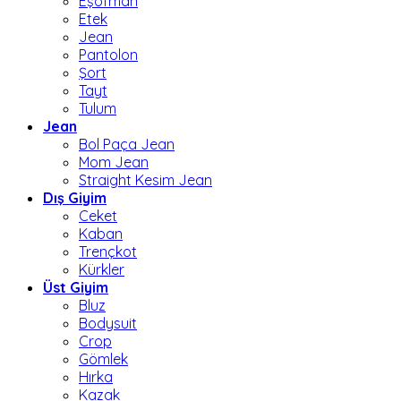
Eşofman
Etek
Jean
Pantolon
Şort
Tayt
Tulum
Jean
Bol Paça Jean
Mom Jean
Straight Kesim Jean
Dış Giyim
Ceket
Kaban
Trençkot
Kürkler
Üst Giyim
Bluz
Bodysuit
Crop
Gömlek
Hırka
Kazak