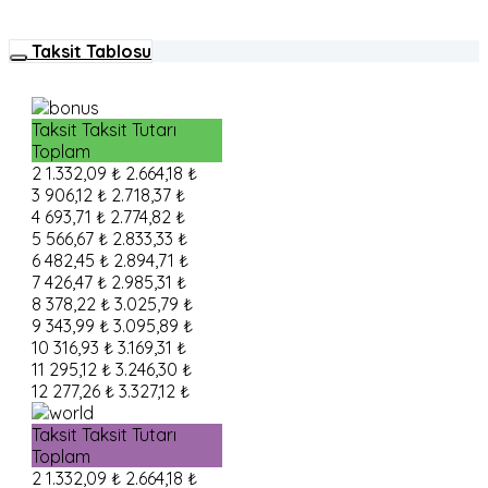
Taksit Tablosu
Taksit
Taksit Tutarı
Toplam
2
1.332,09 ₺
2.664,18 ₺
3
906,12 ₺
2.718,37 ₺
4
693,71 ₺
2.774,82 ₺
5
566,67 ₺
2.833,33 ₺
6
482,45 ₺
2.894,71 ₺
7
426,47 ₺
2.985,31 ₺
8
378,22 ₺
3.025,79 ₺
9
343,99 ₺
3.095,89 ₺
10
316,93 ₺
3.169,31 ₺
11
295,12 ₺
3.246,30 ₺
12
277,26 ₺
3.327,12 ₺
Taksit
Taksit Tutarı
Toplam
2
1.332,09 ₺
2.664,18 ₺