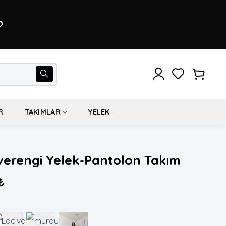
O
R
TAKIMLAR
YELEK
verengi Yelek-Pantolon Takım
₺