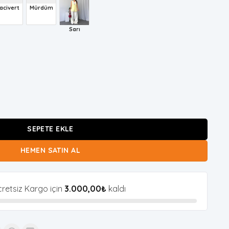
acivert
Mürdüm
Sarı
k-Pantolon Takım adet
SEPETE EKLE
HEMEN SATIN AL
retsiz Kargo için
3.000,00
₺
kaldı