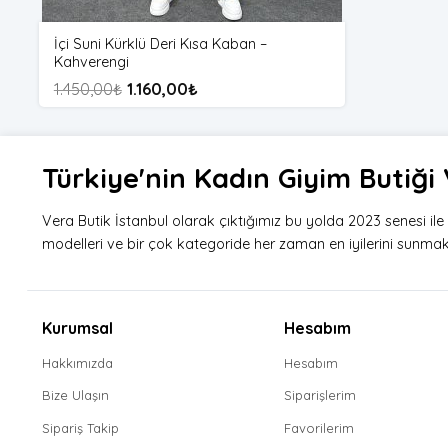
İçi Suni Kürklü Deri Kısa Kaban –
Kahverengi
1.450,00
₺
1.160,00
₺
Türkiye'nin Kadın Giyim Butiğ
Vera Butik İstanbul olarak çıktığımız bu yolda 2023 senesi il
modelleri ve bir çok kategoride her zaman en iyilerini sunmak i
Kurumsal
Hesabım
Hakkımızda
Hesabım
Bize Ulaşın
Siparişlerim
Sipariş Takip
Favorilerim