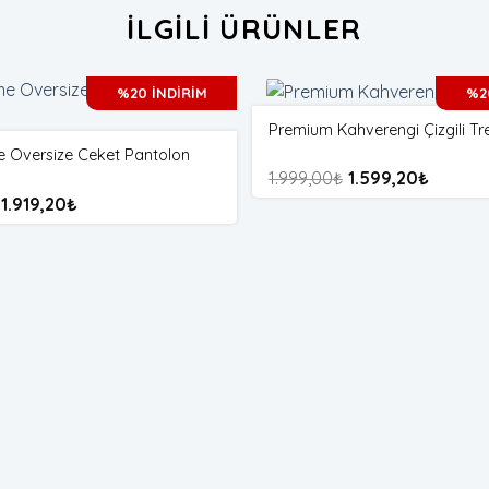
İLGILI ÜRÜNLER
%20 İNDİRİM
%2
Premium Kahverengi Çizgili Tr
 Oversize Ceket Pantolon
1.999,00
₺
1.599,20
₺
1.919,20
₺