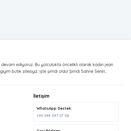
a devam ediyoruz. Bu yolculukta öncelikli olarak kadın jean
iyim butik sitesiyiz. işte şimdi oldu! Şimdi Sahne Senin..
İletişim
WhatsApp Destek:
+90 544 397 07 58
Geri Bildirim: