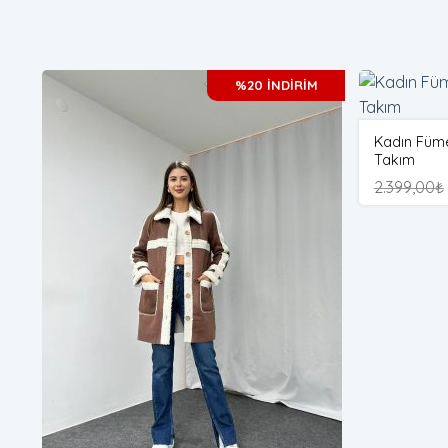
%20 İNDİRİM
Kadın Füme
Takım
2.399,00
₺