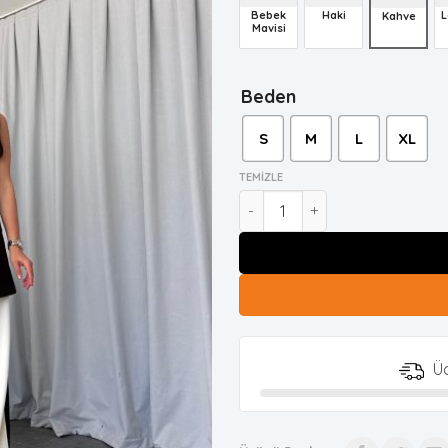
Bebek
Haki
L
Kahve
Mavisi
Beden
S
M
L
XL
TEMIZLE
Kadın Annie Kahverengi Yele
Üc