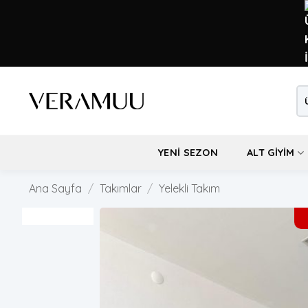
İçeriğe
atla
Ara
YENI SEZON
ALT GIYIM
Ana Sayfa
/
Takımlar
/
Yelekli Takım