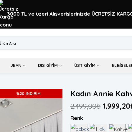
3000 TL ve üzeri Alışverişlerinizde ÜCRETSİZ KARG
:
JEAN
DIŞ GIYIM
ÜST GIYIM
ELBISELE
Kadın Annie Kah
%20 İNDİRİM
2.499,00
₺
1.999,20
Renk