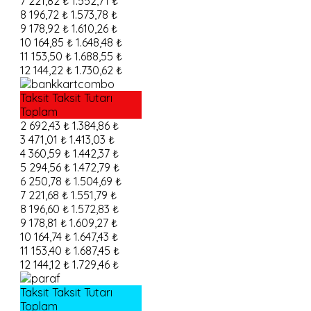
7
221,82 ₺
1.552,71 ₺
8
196,72 ₺
1.573,78 ₺
9
178,92 ₺
1.610,26 ₺
10
164,85 ₺
1.648,48 ₺
11
153,50 ₺
1.688,55 ₺
12
144,22 ₺
1.730,62 ₺
Taksit
Taksit Tutarı
Toplam
2
692,43 ₺
1.384,86 ₺
3
471,01 ₺
1.413,03 ₺
4
360,59 ₺
1.442,37 ₺
5
294,56 ₺
1.472,79 ₺
6
250,78 ₺
1.504,69 ₺
7
221,68 ₺
1.551,79 ₺
8
196,60 ₺
1.572,83 ₺
9
178,81 ₺
1.609,27 ₺
10
164,74 ₺
1.647,43 ₺
11
153,40 ₺
1.687,45 ₺
12
144,12 ₺
1.729,46 ₺
Taksit
Taksit Tutarı
Toplam