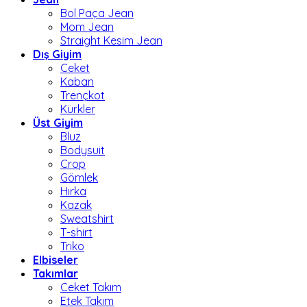
Bol Paça Jean
Mom Jean
Straight Kesim Jean
Dış Giyim
Ceket
Kaban
Trençkot
Kürkler
Üst Giyim
Bluz
Bodysuit
Crop
Gömlek
Hırka
Kazak
Sweatshirt
T-shirt
Triko
Elbiseler
Takımlar
Ceket Takım
Etek Takım