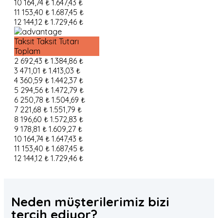
10
164,74 ₺
1.647,43 ₺
11
153,40 ₺
1.687,45 ₺
12
144,12 ₺
1.729,46 ₺
Taksit
Taksit Tutarı
Toplam
2
692,43 ₺
1.384,86 ₺
3
471,01 ₺
1.413,03 ₺
4
360,59 ₺
1.442,37 ₺
5
294,56 ₺
1.472,79 ₺
6
250,78 ₺
1.504,69 ₺
7
221,68 ₺
1.551,79 ₺
8
196,60 ₺
1.572,83 ₺
9
178,81 ₺
1.609,27 ₺
10
164,74 ₺
1.647,43 ₺
11
153,40 ₺
1.687,45 ₺
12
144,12 ₺
1.729,46 ₺
Neden müşterilerimiz
bizi
tercih
ediyor?