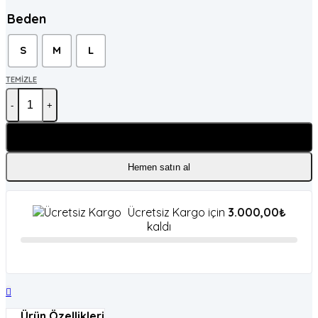
Beden
S
M
L
TEMIZLE
Ivy Kahverengi Yün Efekt Pantolon adet
Sepete Ekle
Hemen satın al
Ücretsiz Kargo için
3.000,00
₺
kaldı
Ürün Özellikleri