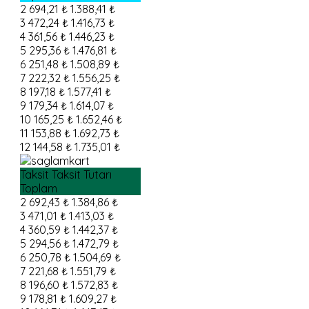
2
694,21 ₺
1.388,41 ₺
3
472,24 ₺
1.416,73 ₺
4
361,56 ₺
1.446,23 ₺
5
295,36 ₺
1.476,81 ₺
6
251,48 ₺
1.508,89 ₺
7
222,32 ₺
1.556,25 ₺
8
197,18 ₺
1.577,41 ₺
9
179,34 ₺
1.614,07 ₺
10
165,25 ₺
1.652,46 ₺
11
153,88 ₺
1.692,73 ₺
12
144,58 ₺
1.735,01 ₺
Taksit
Taksit Tutarı
Toplam
2
692,43 ₺
1.384,86 ₺
3
471,01 ₺
1.413,03 ₺
4
360,59 ₺
1.442,37 ₺
5
294,56 ₺
1.472,79 ₺
6
250,78 ₺
1.504,69 ₺
7
221,68 ₺
1.551,79 ₺
8
196,60 ₺
1.572,83 ₺
9
178,81 ₺
1.609,27 ₺