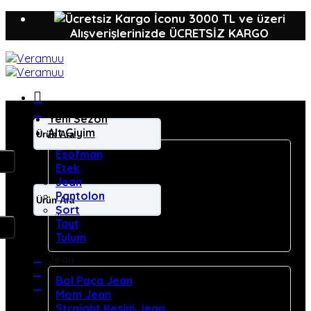
İçeriğe
3000 TL ve üzeri
atla
Alışverişlerinizde ÜCRETSİZ KARGO
Yeni Sezon
Ara:
Alt Giyim
Eşofman
Etek
Jean
Ara:
Pantolon
Şort
Tayt
Tulum
Jean
Bol Paça Jean
Mom Jean
Straight Kesim Jean