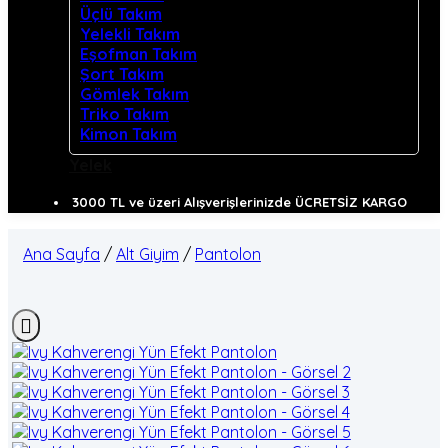
Üçlü Takım
Yelekli Takım
Eşofman Takım
Şort Takım
Gömlek Takım
Triko Takım
Kimon Takım
Yelek
3000 TL ve üzeri Alışverişlerinizde ÜCRETSİZ KARGO
Ana Sayfa
/
Alt Giyim
/
Pantolon