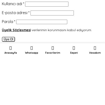
Gerekli
Kullanıcı adı
*
Gerekli
E-posta adresi
*
Gerekli
Parola
*
Üyelik Sözleşmesi
verilerimin korunmasını kabul ediyorum.
Üye Ol
Anasayfa
Whatsapp
Favorilerim
Sepet
Hesabım