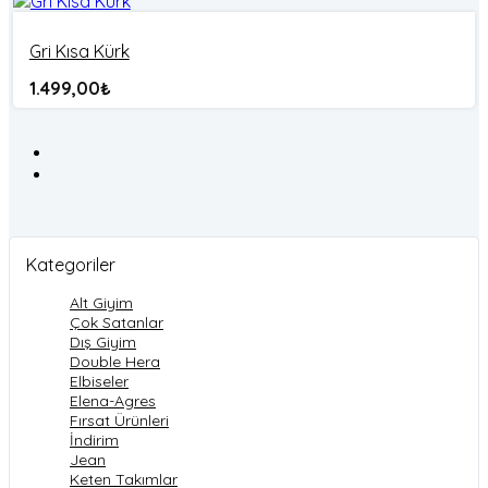
Gri Kısa Kürk
1.499,00
₺
Kategoriler
Alt Giyim
Çok Satanlar
Dış Giyim
Double Hera
Elbiseler
Elena-Agres
Fırsat Ürünleri
İndirim
Jean
Keten Takımlar