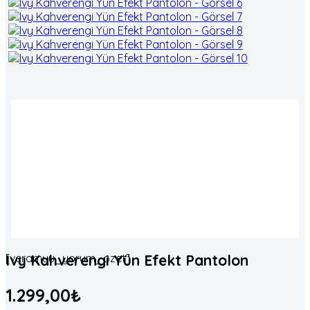
[veramuu_yorum_ozet]
Ivy Kahverengi Yün Efekt Pantolon
1.299,00
₺