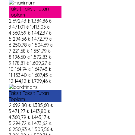
Taksit
Taksit Tutarı
Toplam
2
692,43 ₺
1.384,86 ₺
3
471,01 ₺
1.413,03 ₺
4
360,59 ₺
1.442,37 ₺
5
294,56 ₺
1.472,79 ₺
6
250,78 ₺
1.504,69 ₺
7
221,68 ₺
1.551,79 ₺
8
196,60 ₺
1.572,83 ₺
9
178,81 ₺
1.609,27 ₺
10
164,74 ₺
1.647,43 ₺
11
153,40 ₺
1.687,45 ₺
12
144,12 ₺
1.729,46 ₺
Taksit
Taksit Tutarı
Toplam
2
692,80 ₺
1.385,60 ₺
3
471,27 ₺
1.413,80 ₺
4
360,79 ₺
1.443,17 ₺
5
294,72 ₺
1.473,62 ₺
6
250,93 ₺
1.505,56 ₺