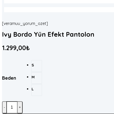
[veramuu_yorum_ozet]
Ivy Bordo Yün Efekt Pantolon
1.299,00
₺
S
M
Beden
L
Ivy Bordo Yün Efekt Pantolon adet