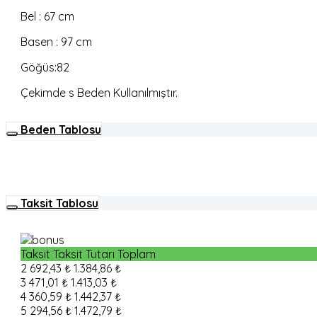
Bel : 67 cm
Basen : 97 cm
Göğüs:82
Çekimde s Beden Kullanılmıştır.
Beden Tablosu
Taksit Tablosu
Taksit
Taksit Tutarı
Toplam
2
692,43 ₺
1.384,86 ₺
3
471,01 ₺
1.413,03 ₺
4
360,59 ₺
1.442,37 ₺
5
294,56 ₺
1.472,79 ₺