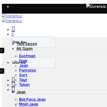
İçeriğe
atla
Ara:
Yeni Sezon
Alt Giyim
Eşofman
Ara:
Etek
Jean
Pantolon
Şort
Tayt
Tulum
Jean
Bol Paça Jean
Mom Jean