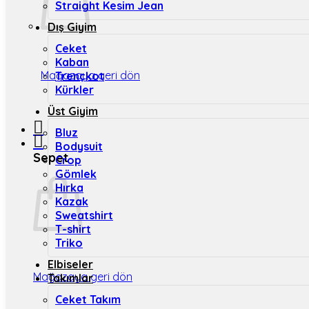
Straight Kesim Jean
Dış Giyim
Ceket
Kaban
Mağazaya geri dön
Trençkot
Kürkler
Üst Giyim
Bluz
Bodysuit
Sepet
Crop
Gömlek
Hırka
Kazak
Sweatshirt
T-shirt
Triko
Elbiseler
Mağazaya geri dön
Takımlar
Ceket Takım