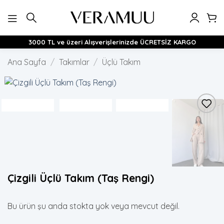
İçeriğe
atla
3000 TL ve üzeri Alışverişlerinizde ÜCRETSİZ KARGO
Ana Sayfa
/
Takımlar
/
Üçlü Takım
Çizgili Üçlü Takım (Taş Rengi)
Bu ürün şu anda stokta yok veya mevcut değil.