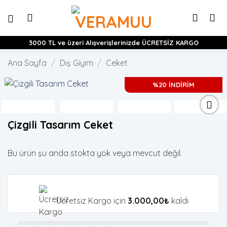
İçeriğe
atla
3000 TL ve üzeri Alışverişlerinizde ÜCRETSİZ KARGO
Ana Sayfa
/
Dış Giyim
/
Ceket
%20 İNDİRİM
Çizgili Tasarım Ceket
Bu ürün şu anda stokta yok veya mevcut değil.
Ücretsiz Kargo için
3.000,00
₺
kaldı