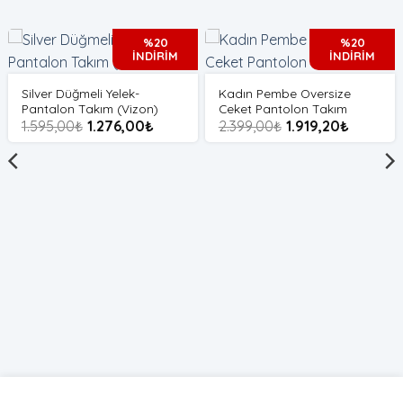
%20
%20
İNDİRİM
İNDİRİM
Silver Düğmeli Yelek-
Kadın Pembe Oversize
Pantalon Takım (Vizon)
Ceket Pantolon Takım
1.595,00
₺
1.276,00
₺
2.399,00
₺
1.919,20
₺