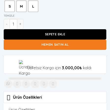
S
M
L
TEMIZLE
Bel Detaylı Plazzo-Yelek Takım (Yeşil) adet
SEPETE EKLE
HEMEN SATIN AL
Ücretsiz Kargo için
3.000,00
₺
kaldı
Ürün Özellikleri
Ürün Özellikleri