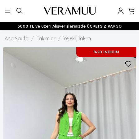
İçeriğe
atla
3000 TL ve üzeri Alışverişlerinizde ÜCRETSİZ KARGO
Ana Sayfa
/
Takımlar
/
Yelekli Takım
%20 İNDİRİM